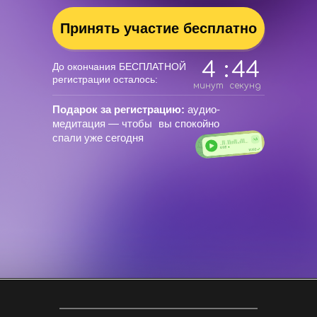
Принять участие бесплатно
4
:
42
До окончания БЕСПЛАТНОЙ
регистрации осталось:
минут
секунд
Подарок за регистрацию:
аудио-
медитация — чтобы вы спокойно
спали уже сегодня