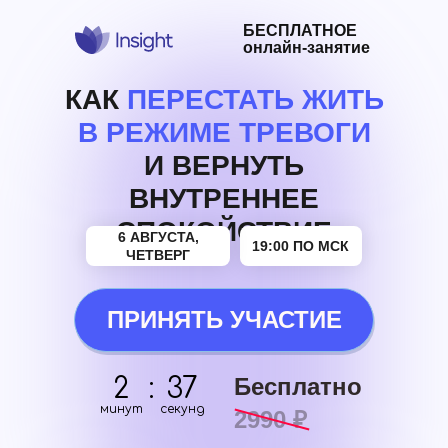
БЕСПЛАТНОЕ
онлайн-занятие
КАК
ПЕРЕСТАТЬ ЖИТЬ
В РЕЖИМЕ ТРЕВОГИ
И ВЕРНУТЬ
ВНУТРЕННЕЕ
СПОКОЙСТВИЕ
6 АВГУСТА,
19:00 ПО МСК
ЧЕТВЕРГ
ПРИНЯТЬ УЧАСТИЕ
2
:
37
Бесплатно
минут
секунд
2990 ₽