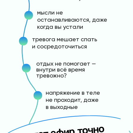
мысли не
останавливаются, даже
когда вы устали
тревога мешает спать
и сосредоточиться
отдых не помогает —
внутри всё время
тревожно?
напряжение в теле
не проходит, даже
в выходные
этот э
фир точно
будет ва