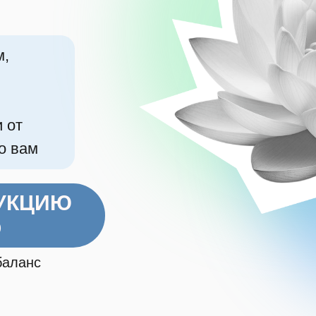
м,
 от
о вам
УКЦИЮ
О
баланс