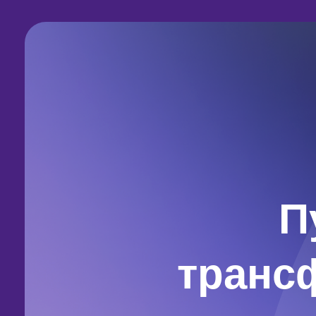
П
транс