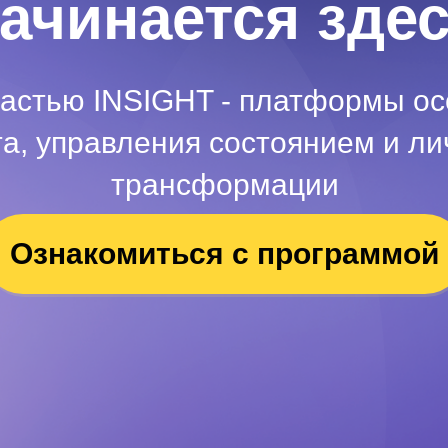
ачинается зде
частью INSIGHT - платформы ос
та, управления состоянием и ли
трансформации
Ознакомиться с программой