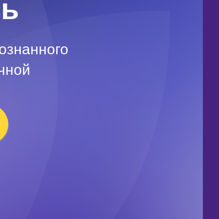
сь
ознанного
чной