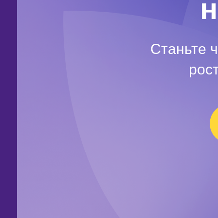
н
Станьте 
рос