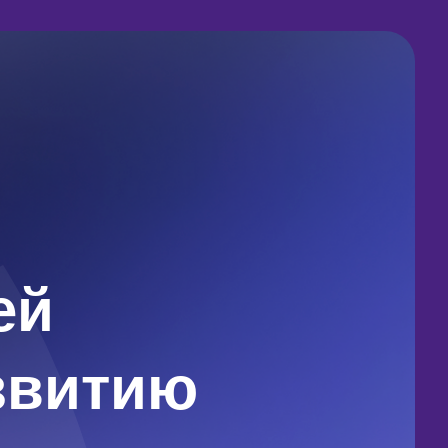
ей
звитию